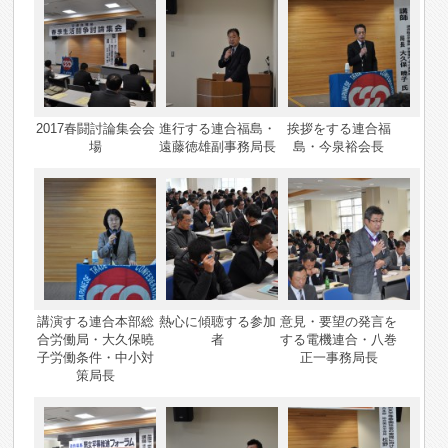
2017春闘討論集会会
進行する連合福島・
挨拶をする連合福
場
遠藤徳雄副事務局長
島・今泉裕会長
講演する連合本部総
熱心に傾聴する参加
意見・要望の発言を
合労働局・大久保曉
者
する電機連合・八巻
子労働条件・中小対
正一事務局長
策局長