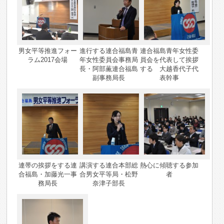
男女平等推進フォー
進行する連合福島青
連合福島青年女性委
ラム2017会場
年女性委員会事務局
員会を代表して挨拶
長・阿部薫連合福島
する 大越香代子代
副事務局長
表幹事
連帯の挨拶をする連
講演する連合本部総
熱心に傾聴する参加
合福島・加藤光一事
合男女平等局・松野
者
務局長
奈津子部長