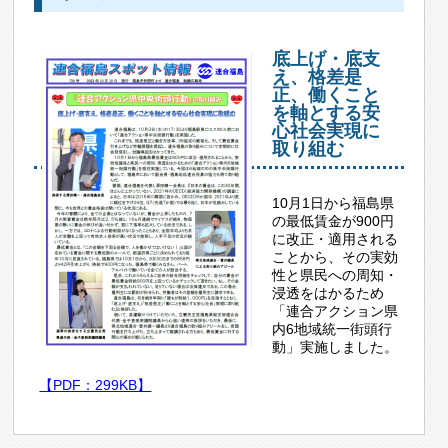
底上げ・底支
え、格差是
正、働くこと
を軸とする安
心社会実現に
取り組む
10月1日から福島県
の最低賃金が900円
に改正・適用される
ことから、その実効
性と県民への周知・
浸透をはかるため
「連合アクション県
内6地域統一街頭行
動」実施しました。
【PDF：299KB】