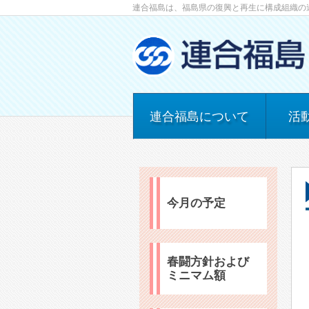
連合福島は、福島県の復興と再生に構成組織の
連合福島について
活
今月の予定
春闘方針および
ミニマム額