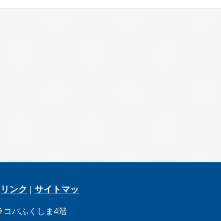
|
リンク
|
サイトマッ
8 ラコパふくしま4階