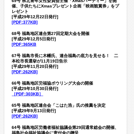
69号
県北青年女性委員会主催「Xmasパーティー」を開
催、子供たちにXmasプレゼント企画「映画観賞券」をプ
レゼント
[平成29年12月22日発行]
[PDF:377KB]
68号
福島地区連合第27回定期大会を開催
[平成29年12月5日発行]
[PDF:365KB
67号
福島市長に木幡氏、連合福島の底力を見せる！ 二
本松市長選挙が11月19日告示
[平成29年11月20日発行]
[PDF:262KB]
66号
福島地区労福協ボウリング大会の開催
[平成29年10月30日発行]
［PDF:303KB］
65号
福島地区連合会「こはた浩」氏の推薦を決定
[平成29年9月13日発行]
[PDF:262KB]
64号
福島地区労働者福祉協議会第29回通常総会の開催、
福島社会福祉協議会に寄付金の贈呈