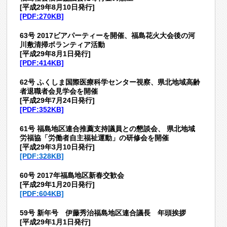
[平成29年8月10日発行]
[PDF:270KB]
63号
2017ビアパーティーを開催、福島花火大会後の河
川敷清掃ボランティア活動
[平成29年8月1日発行]
[PDF:414KB]
62号
ふくしま国際医療科学センター視察、県北地域高齢
者退職者会見学会を
開催
[平成29年7月24日発行]
[PDF:352KB]
61号
福島地区連合推薦支持議員との懇談会、
県北地域
労福協「労働者自主福祉運動」の研修会を
開催
[平成29年3月10日発行]
[PDF:328KB]
60号 2017年福島地区新春交歓会
[平成29年1月20日発行]
[PDF:604KB]
59号 新年号 伊藤秀治福島地区連合議長 年頭挨拶
[平成29年1月1日発行]