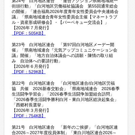
第24号 白河地区連合 「連合アクション県南地域統一
街頭行動」「白河地区労働福祉協議会 第55回通常総会
の開催」「連合福島2026年度青年女性委員会中央連絡会
議」「県南地域連合青年女性委員会主催【マネートラブ
ル・資産形成研修会】・【バーベキュー交流会】」
【2026年７月発行】
【PDF：505KB】
第23号 白河地区連合 「第97回白河地区メーデー開
催」「県南地域連合『元気アップコミュニケーション会
議』開催」「地方自治体議会への請願・陳情の取り組
み 自治体への要請行動」
【2026年６月発行】
【PDF：529KB】
第22号 白河地区連合 「白河地区連合/白河地区労福
協 共催 2026新春交歓会」「県南地域連合 2026春季
生活闘争学習会」「2026春季生活闘争加盟組合訪問」
「2026春季生活闘争勝利白河・東白川地区総決起集会」
「西郷村長選挙」
【2026年３月発行】
【PDF：754KB】
第21号 白河地区連合 「新年のご挨拶」「白河地区連
合2026～2027年度役員体制」「東白川地区連合2026～