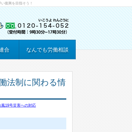
早い復興を目指そう！
連合
なんでも労働相談
働法制に関わる情
9台風19号災害への対応