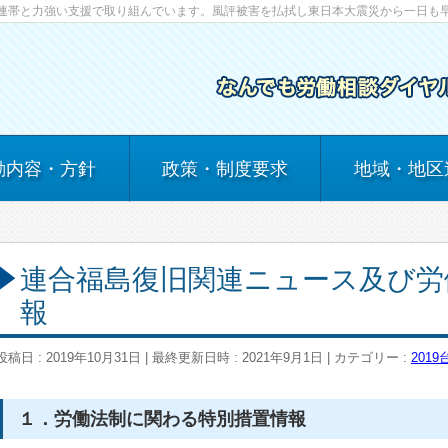
連帯と力強い支援で取り組んでいます。風評被害を払拭し東日本大震災から一日も
動内容・方針
政策・制度要求
地域・地区
連合福島復旧関連ニュース及び労
報
投稿日 : 2019年10月31日
最終更新日時 : 2021年9月1日
カテゴリー :
201
１．労働法制に関わる特別措置情報